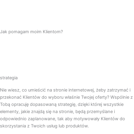
Jak pomagam moim Klientom?
Stworzę dla Ciebie stronę, której nie trzeba będzie wiecznie
naprawiać, a treści na niej zmienisz bez dodatkowej pomocy
programisty, będzie ładna, funkcjonalna i zrozumiała dla Twoich
Klientów.
strategia
Nie wiesz, co umieścić na stronie internetowej, żeby zatrzymać i
przekonać Klientów do wyboru właśnie Twojej oferty? Wspólnie z
Tobą opracuję dopasowaną strategię, dzięki której wszystkie
elementy, jakie znajdą się na stronie, będą przemyślane i
odpowiednio zaplanowane, tak aby motywowały Klientów do
skorzystania z Twoich usług lub produktów.